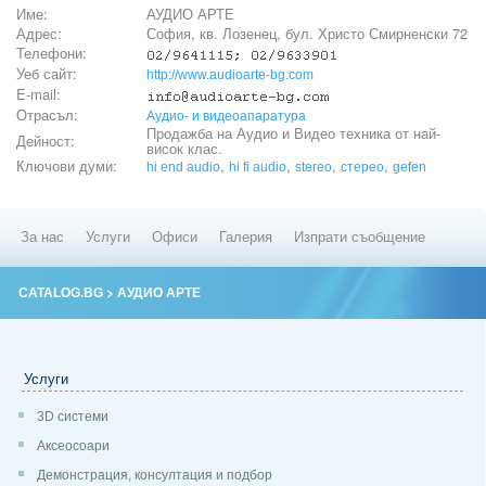
Име:
АУДИО АРТЕ
Адрес:
София, кв. Лозенец, бул. Христо Смирненски 72
Телефони:
Уеб сайт:
http://www.audioarte-bg.com
E-mail:
Отрасъл:
Аудио- и видеоапаратура
Продажба на Аудио и Видео техника от най-
Дейност:
висок клас.
Ключови думи:
,
,
,
,
hi end audio
hi fi audio
stereo
стерео
gefen
За нас
Услуги
Офиси
Галерия
Изпрати съобщение
> АУДИО АРТЕ
CATALOG.BG
Услуги
3D системи
Аксеосоари
Демонстрация, консултация и подбор